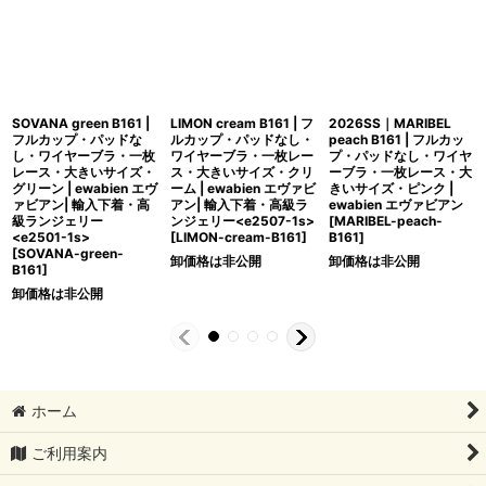
SOVANA green B161 |
LIMON cream B161 | フ
2026SS｜MARIBEL
フルカップ・パッドな
ルカップ・パッドなし・
peach B161 | フルカッ
し・ワイヤーブラ・一枚
ワイヤーブラ・一枚レー
プ・パッドなし・ワイヤ
レース・大きいサイズ・
ス・大きいサイズ・クリ
ーブラ・一枚レース・大
グリーン | ewabien エヴ
ーム | ewabien エヴァビ
きいサイズ・ピンク |
ァビアン| 輸入下着・高
アン| 輸入下着・高級ラ
ewabien エヴァビアン
級ランジェリー
ンジェリー<e2507-1s>
[
MARIBEL-peach-
<e2501-1s>
[
LIMON-cream-B161
]
B161
]
[
SOVANA-green-
卸価格は非公開
卸価格は非公開
B161
]
卸価格は非公開
ホーム
ご利用案内