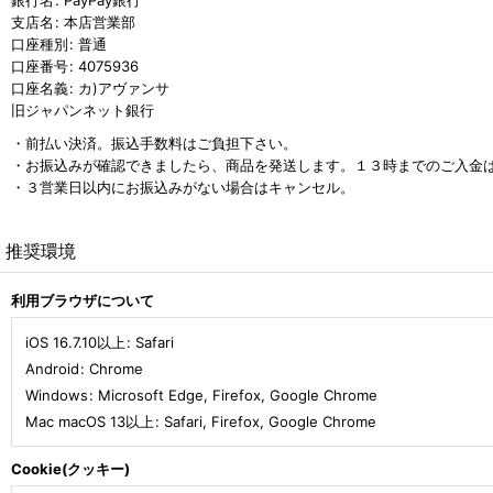
銀行名
:
PayPay銀行
支店名
:
本店営業部
口座種別
:
普通
口座番号
:
4075936
口座名義
:
カ)アヴァンサ
旧ジャパンネット銀行
・前払い決済。振込手数料はご負担下さい。
・お振込みが確認できましたら、商品を発送します。１３時までのご入金
・３営業日以内にお振込みがない場合はキャンセル。
推奨環境
利用ブラウザについて
iOS 16.7.10以上
:
Safari
Android
:
Chrome
Windows
:
Microsoft Edge
,
Firefox
,
Google Chrome
Mac macOS 13以上
:
Safari
,
Firefox
,
Google Chrome
Cookie(クッキー)