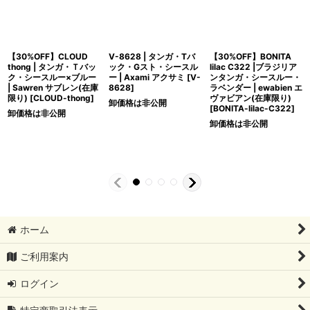
【30%OFF】CLOUD
V-8628 | タンガ・Tバ
【30%OFF】BONITA
thong | タンガ・Ｔバッ
ック・Gスト・シースル
lilac C322 |ブラジリア
ク・シースルー×ブルー
ー | Axami アクサミ
[
V-
ンタンガ・シースルー・
| Sawren サブレン(在庫
8628
]
ラベンダー | ewabien エ
限り)
[
CLOUD-thong
]
ヴァビアン(在庫限り)
卸価格は非公開
[
BONITA-lilac-C322
]
卸価格は非公開
卸価格は非公開
ホーム
ご利用案内
ログイン