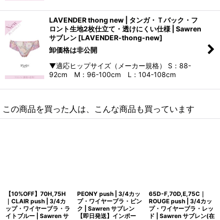
LAVENDER thong new | タンガ・Ｔバック・フ
ロント生地2枚仕立て・透けにくい仕様 | Sawren
サブレン
[
LAVENDER-thong-new
]
卸価格は非公開
▼適応ヒップサイズ（メーカー規格） S：88-
92cm M：96-100cm L：104-108cm
この商品を買った人は、こんな商品も買っています
【10%OFF】70H,75H
PEONY push | 3/4カッ
65D-F,70D,E,75C｜
｜CLAIR push | 3/4カ
プ・ワイヤーブラ・ピン
ROUGE push | 3/4カッ
ップ・ワイヤーブラ・ラ
ク | Sawren サブレン
プ・ワイヤーブラ・レッ
イトブルー | Sawren サ
【即日発送】インポー
ド | Sawren サブレン(在