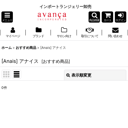
インポートランジェリー卸売
メニュー
商品検索
カート
ログイン
マイページ
ブランド
サロン向け
取引について
問い合わせ
ホーム
>
おすすめ商品
>
[Anais] アナイス
[Anais] アナイス
[
おすすめ商品
]
表示順変更
閉じる
0
件
表示数
:
並び順
:
絞り込む