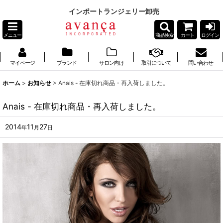
インポートランジェリー卸売
メニュー
商品検索
カート
ログイン
マイページ
ブランド
サロン向け
取引について
問い合わせ
ホーム
>
お知らせ
>
Anais - 在庫切れ商品・再入荷しました。
Anais - 在庫切れ商品・再入荷しました。
2014
11
27
年
月
日